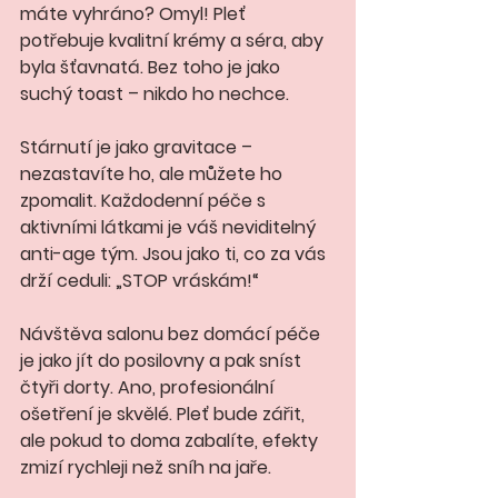
máte vyhráno? Omyl! Pleť 
potřebuje kvalitní krémy a séra, aby 
byla šťavnatá. Bez toho je jako 
suchý toast – nikdo ho nechce.
Stárnutí je jako gravitace – 
nezastavíte ho, ale můžete ho 
zpomalit. Každodenní péče s 
aktivními látkami je váš neviditelný 
anti-age tým. Jsou jako ti, co za vás 
drží ceduli: „STOP vráskám!“
Návštěva salonu bez domácí péče 
je jako jít do posilovny a pak sníst 
čtyři dorty. Ano, profesionální 
ošetření je skvělé. Pleť bude zářit, 
ale pokud to doma zabalíte, efekty 
zmizí rychleji než sníh na jaře.